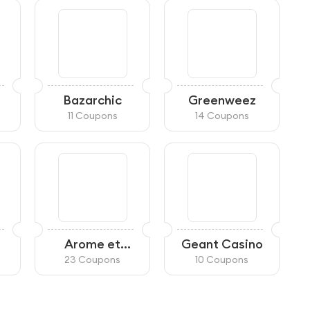
Bazarchic
Greenweez
11 Coupons
14 Coupons
Arome et
Geant Casino
Liquide
23 Coupons
10 Coupons