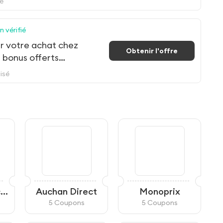
sé
 vérifié
r votre achat chez
Obtenir l'offre
 bonus offerts
'inscription
isé
co
Auchan Direct
Monoprix
5 Coupons
5 Coupons