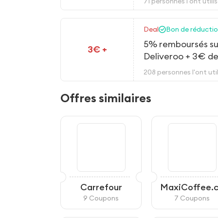
71 personnes l'ont utili
Deal
Bon de réduction
5% remboursés su
3€ +
Deliveroo + 3€ de
immédiatement à l
208 personnes l'ont util
Offres similaires
Carrefour
MaxiCoffee.
m
9 Coupons
7 Coupons